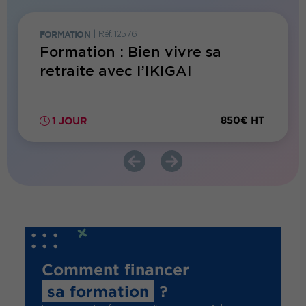
FORMATION
|
Réf. 12576
FORMATI
Formation : Bien vivre sa
Forma
retraite avec l’IKIGAI
d’app
300€ HT
850€ HT
1 JOUR
2 JO
Comment financer
sa formation
?