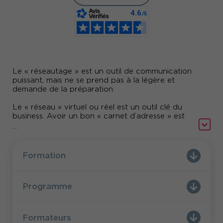
Le « réseautage » est un outil de communication
puissant, mais ne se prend pas à la légère et
demande de la préparation.
Le « réseau » virtuel ou réel est un outil clé du
business. Avoir un bon « carnet d’adresse » est
définitivement un potentiel à exploiter dans la
...
mise en place de ses projets.
Avez-vous une approche pro-active de votre
Formation
capital relationnel ? Savez-vous faire appel aux «
bonnes personnes » et puiser dans vos
ressources relationnelles ? Avez-vous une bonne
Programme
stratégie de networking ?
Comment construire son réseau professionnel ?
Comment le développer et l’animer ?
Formateurs