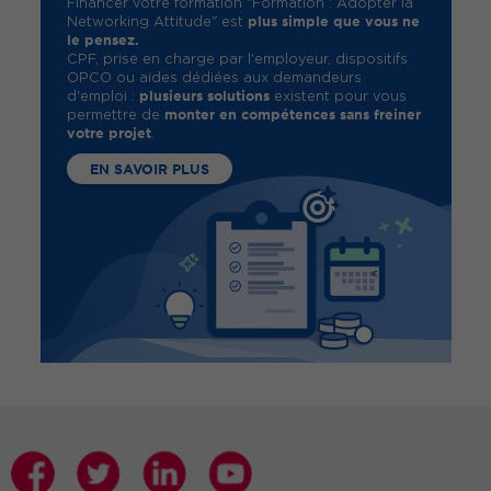
Financer votre formation "Formation : Adopter la
plus simple que vous ne
Networking Attitude" est
le pensez.
CPF, prise en charge par l'employeur, dispositifs
OPCO ou aides dédiées aux demandeurs
plusieurs solutions
d'emploi :
existent pour vous
monter en compétences sans freiner
permettre de
votre projet
.
EN SAVOIR PLUS