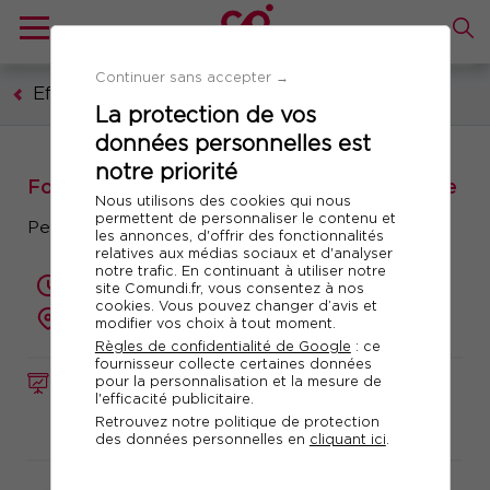
Continuer sans accepter →
Efficacité professionnelle
La protection de vos
données personnelles est
notre priorité
Formation : Adopter la Networking Attitude
Nous utilisons des cookies qui nous
permettent de personnaliser le contenu et
Pensez réseau !
les annonces, d'offrir des fonctionnalités
relatives aux médias sociaux et d'analyser
notre trafic. En continuant à utiliser notre
2 jours (14 heures)
site Comundi.fr, vous consentez à nos
cookies. Vous pouvez changer d’avis et
présentiel ou à distance
modifier vos choix à tout moment.
Règles de confidentialité de Google
: ce
fournisseur collecte certaines données
pour la personnalisation et la mesure de
FORMATION
Réf. 10479
l'efficacité publicitaire.
Retrouvez notre politique de protection
Télécharger le programme
des données personnelles en
cliquant ici
.