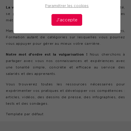
Paramétrer les cookies
La vocation du blog
est de rebondir sur des sujets d'actualité,
se positionner sur toutes les tendances qui façonnent les
J'accepte
métiers et le développement des compétences.
Management, Digital, Droit, Gestion des ressources humaines,
Formation autant de catégories sur lesquelles vous pourrez
vous appuyer pour gérer au mieux votre carrière.
Notre mot d'ordre est la vulgarisation !
Nous cherchons à
partager avec vous nos connaissances et expériences avec
une tonalité simple, concrète et efficace au service des
salariés et des apprenants.
Vous trouverez toutes les ressources nécessaires pour
expérimenter vos pratiques et développer vos compétences :
articles, vidéos, des dessins de presse, des infographies, des
tests et des sondages.
Template par défaut