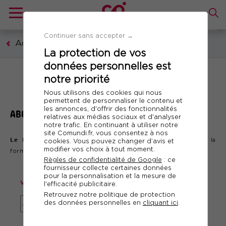
Continuer sans accepter →
Accueil
La protection de vos
données personnelles est
notre priorité
Nous utilisons des cookies qui nous
permettent de personnaliser le contenu et
les annonces, d'offrir des fonctionnalités
ABONNEMENT NEWSLETTER
relatives aux médias sociaux et d'analyser
notre trafic. En continuant à utiliser notre
site Comundi.fr, vous consentez à nos
Le Mag des compétences
est un blog d'actualités lié à la
cookies. Vous pouvez changer d’avis et
modifier vos choix à tout moment.
formation professionnelle.
Règles de confidentialité de Google
: ce
fournisseur collecte certaines données
pour la personnalisation et la mesure de
Vous souhaitez recevoir nos actualités ?
l'efficacité publicitaire.
Retrouvez notre politique de protection
des données personnelles en
cliquant ici
.