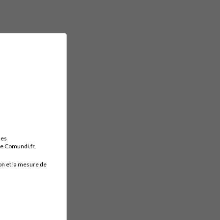
des
ite Comundi.fr,
on et la mesure de