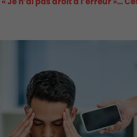
 « Je n’ai pas droit à l’erreur »… 