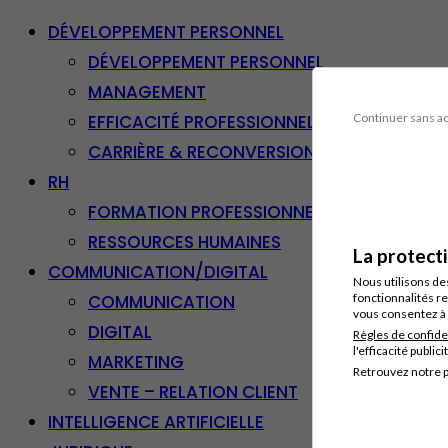
DÉVELOPPEMENT PERSONNEL
DÉVELOPPEMENT PERSONNEL
MANAGEMENT
EFFICACITÉ PROFESSIONNELLE
Continuer sans a
CARRIÈRE & RECONVERSION
RH
FORMATION PROFESSIONNELLE
RESSOURCES HUMAINES
La protect
COMMUNICATION/DIGITAL
Nous utilisons de
COMMUNICATION
fonctionnalités re
vous consentez à 
DIGITAL
Règles de confide
l'efficacité publici
MARKETING
Retrouvez notre p
VENTE – RELATION CLIENT
INTELLIGENCE ARTIFICIELLE