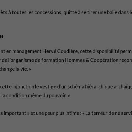
s à toutes les concessions, quitte à se tirer une balle dans le
»
ltant en management Hervé Coudière, cette disponibilité perm
 de l’organisme de formation Hommes & Coopération recomman
hange la vie. »
ette injonction le vestige d’un schéma hiérarchique archaïqu
st la condition même du pouvoir. »
s important » et une peur plus intime : « La terreur de ne servi