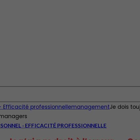
fficacité professionnelle
management
Je dois touj
s managers
ONNEL - EFFICACITÉ PROFESSIONNELLE