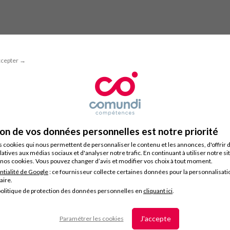
ccepter →
ion de vos données personnelles est notre priorité
s cookies qui nous permettent de personnaliser le contenu et les annonces, d'offrir 
latives aux médias sociaux et d'analyser notre trafic. En continuant à utiliser notre s
nos cookies. Vous pouvez changer d’avis et modifier vos choix à tout moment.
ntialité de Google
: ce fournisseur collecte certaines données pour la personnalisati
taire.
olitique de protection des données personnelles en
cliquant ici
.
J'accepte
Paramétrer les cookies