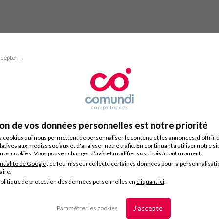
ccepter →
ion de vos données personnelles est notre priorité
s cookies qui nous permettent de personnaliser le contenu et les annonces, d'offrir 
latives aux médias sociaux et d'analyser notre trafic. En continuant à utiliser notre s
nos cookies. Vous pouvez changer d’avis et modifier vos choix à tout moment.
ntialité de Google
: ce fournisseur collecte certaines données pour la personnalisati
taire.
olitique de protection des données personnelles en
cliquant ici
.
J'accepte
Paramétrer les cookies