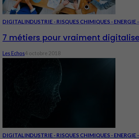
DIGITAL
INDUSTRIE - RISQUES CHIMIQUES - ENERGIE
7 métiers pour vraiment digitalise
Les Echos
4 octobre 2018
DIGITAL
INDUSTRIE - RISQUES CHIMIQUES - ENERGIE