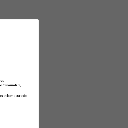
des
ite Comundi.fr,
on et la mesure de