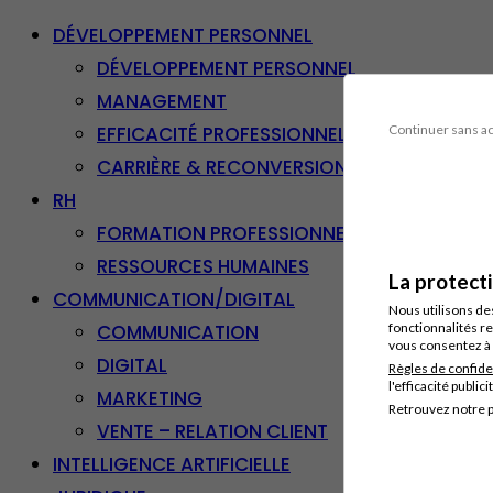
DÉVELOPPEMENT PERSONNEL
DÉVELOPPEMENT PERSONNEL
MANAGEMENT
EFFICACITÉ PROFESSIONNELLE
Continuer sans a
CARRIÈRE & RECONVERSION
RH
FORMATION PROFESSIONNELLE
RESSOURCES HUMAINES
La protect
COMMUNICATION/DIGITAL
Nous utilisons de
COMMUNICATION
fonctionnalités re
vous consentez à 
DIGITAL
Règles de confide
l'efficacité publici
MARKETING
Retrouvez notre p
VENTE – RELATION CLIENT
INTELLIGENCE ARTIFICIELLE