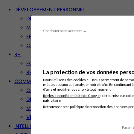
DÉVELOPPEMENT PERSONNEL
DÉVELOPPEMENT PERSONNEL
MANAGEMENT
Continuer sans accepter →
EFFICACITÉ PROFESSIONNELLE
CARRIÈRE & RECONVERSION
RH
FORMATION PROFESSIONNELLE
La protection de vos données person
RESSOURCES HUMAINES
Nous utilisons des cookies qui nous permettent de personn
COMMUNICATION/DIGITAL
médias sociaux et d'analyser notre trafic. En continuant 
COMMUNICATION
d’avis et modifier vos choix à tout moment.
Règles de confidentialité de Google
: ce fournisseur colle
DIGITAL
publicitaire.
Retrouvez notre politique de protection des données pe
MARKETING
VENTE – RELATION CLIENT
INTELLIGENCE ARTIFICIELLE
Paramét