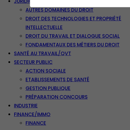
JURIDIQUE
AUTRES DOMAINES DU DROIT
DROIT DES TECHNOLOGIES ET PROPRIÉTÉ
INTELLECTUELLE
DROIT DU TRAVAIL ET DIALOGUE SOCIAL
FONDAMENTAUX DES MÉTIERS DU DROIT
SANTÉ AU TRAVAIL/QVT
SECTEUR PUBLIC
ACTION SOCIALE
ETABLISSEMENTS DE SANTÉ
GESTION PUBLIQUE
PRÉPARATION CONCOURS
INDUSTRIE
FINANCE/IMMO
FINANCE