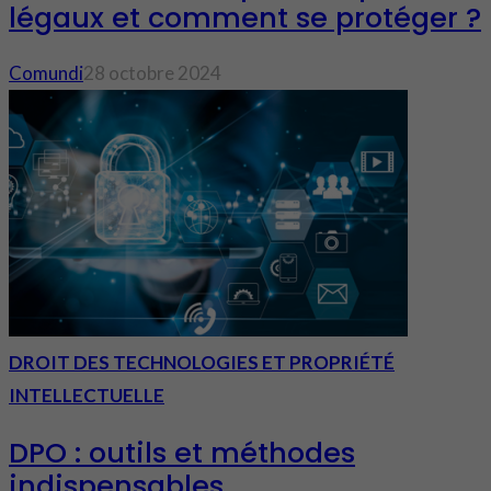
légaux et comment se protéger ?
Comundi
28 octobre 2024
DROIT DES TECHNOLOGIES ET PROPRIÉTÉ
INTELLECTUELLE
DPO : outils et méthodes
indispensables