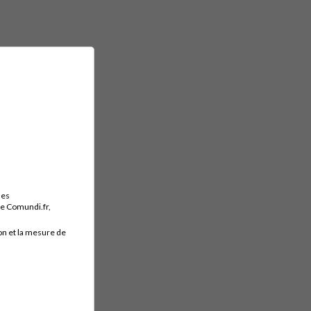
des
ite Comundi.fr,
on et la mesure de