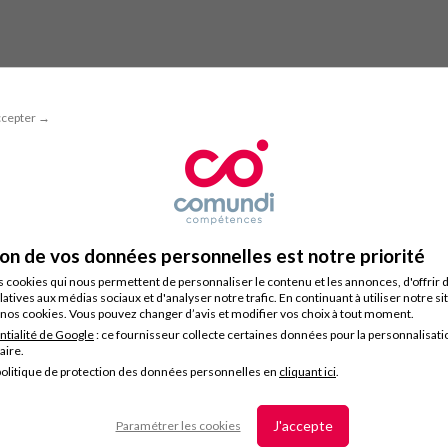
ccepter →
ion de vos données personnelles est notre priorité
s cookies qui nous permettent de personnaliser le contenu et les annonces, d'offrir 
latives aux médias sociaux et d'analyser notre trafic. En continuant à utiliser notre s
nos cookies. Vous pouvez changer d’avis et modifier vos choix à tout moment.
ntialité de Google
: ce fournisseur collecte certaines données pour la personnalisati
taire.
olitique de protection des données personnelles en
cliquant ici
.
J'accepte
Paramétrer les cookies