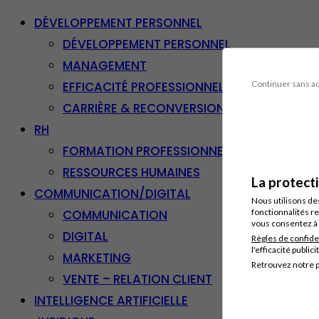
DÉVELOPPEMENT PERSONNEL
DÉVELOPPEMENT PERSONNEL
MANAGEMENT
EFFICACITÉ PROFESSIONNELLE
Continuer sans a
CARRIÈRE & RECONVERSION
RH
FORMATION PROFESSIONNELLE
RESSOURCES HUMAINES
La protect
COMMUNICATION/DIGITAL
Nous utilisons de
COMMUNICATION
fonctionnalités re
vous consentez à 
DIGITAL
Règles de confide
l'efficacité publici
MARKETING
Retrouvez notre p
VENTE – RELATION CLIENT
INTELLIGENCE ARTIFICIELLE