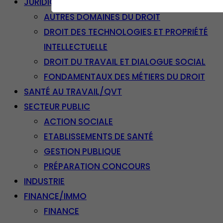
JURIDIQUE
AUTRES DOMAINES DU DROIT
DROIT DES TECHNOLOGIES ET PROPRIÉTÉ
INTELLECTUELLE
DROIT DU TRAVAIL ET DIALOGUE SOCIAL
FONDAMENTAUX DES MÉTIERS DU DROIT
SANTÉ AU TRAVAIL/QVT
SECTEUR PUBLIC
ACTION SOCIALE
ETABLISSEMENTS DE SANTÉ
GESTION PUBLIQUE
PRÉPARATION CONCOURS
INDUSTRIE
FINANCE/IMMO
FINANCE