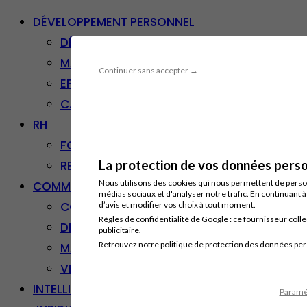
DÉVELOPPEMENT PERSONNEL
DÉVELOPPEMENT PERSONNEL
MANAGEMENT
Continuer sans accepter →
EFFICACITÉ PROFESSIONNELLE
CARRIÈRE & RECONVERSION
RH
FORMATION PROFESSIONNELLE
La protection de vos données person
RESSOURCES HUMAINES
Nous utilisons des cookies qui nous permettent de personn
COMMUNICATION/DIGITAL
médias sociaux et d'analyser notre trafic. En continuant 
COMMUNICATION
d’avis et modifier vos choix à tout moment.
Règles de confidentialité de Google
: ce fournisseur colle
DIGITAL
publicitaire.
Retrouvez notre politique de protection des données pe
MARKETING
VENTE – RELATION CLIENT
INTELLIGENCE ARTIFICIELLE
Paramét