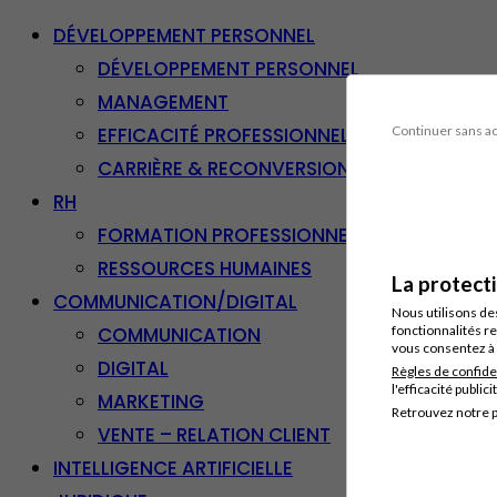
DÉVELOPPEMENT PERSONNEL
DÉVELOPPEMENT PERSONNEL
MANAGEMENT
EFFICACITÉ PROFESSIONNELLE
Continuer sans a
CARRIÈRE & RECONVERSION
RH
FORMATION PROFESSIONNELLE
RESSOURCES HUMAINES
La protect
COMMUNICATION/DIGITAL
Nous utilisons de
COMMUNICATION
fonctionnalités re
vous consentez à 
DIGITAL
Règles de confide
l'efficacité publici
MARKETING
Retrouvez notre p
VENTE – RELATION CLIENT
INTELLIGENCE ARTIFICIELLE