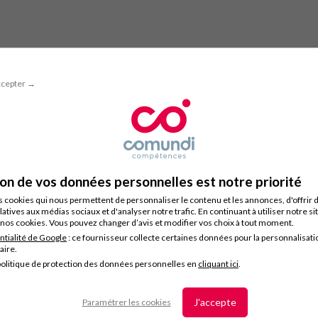
ccepter →
ion de vos données personnelles est notre priorité
s cookies qui nous permettent de personnaliser le contenu et les annonces, d'offrir 
latives aux médias sociaux et d'analyser notre trafic. En continuant à utiliser notre s
nos cookies. Vous pouvez changer d’avis et modifier vos choix à tout moment.
ntialité de Google
: ce fournisseur collecte certaines données pour la personnalisati
taire.
olitique de protection des données personnelles en
cliquant ici
.
J'accepte
Paramétrer les cookies