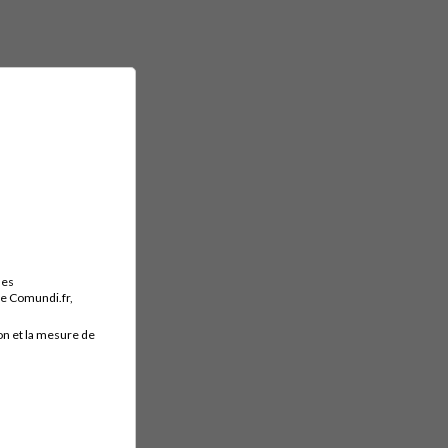
des
ite Comundi.fr,
on et la mesure de