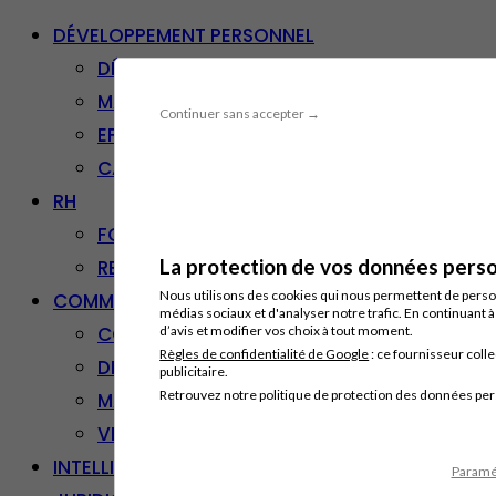
DÉVELOPPEMENT PERSONNEL
DÉVELOPPEMENT PERSONNEL
MANAGEMENT
Continuer sans accepter →
EFFICACITÉ PROFESSIONNELLE
CARRIÈRE & RECONVERSION
RH
FORMATION PROFESSIONNELLE
La protection de vos données person
RESSOURCES HUMAINES
Nous utilisons des cookies qui nous permettent de personn
COMMUNICATION/DIGITAL
médias sociaux et d'analyser notre trafic. En continuant 
COMMUNICATION
d’avis et modifier vos choix à tout moment.
Règles de confidentialité de Google
: ce fournisseur colle
DIGITAL
publicitaire.
Retrouvez notre politique de protection des données pe
MARKETING
VENTE – RELATION CLIENT
INTELLIGENCE ARTIFICIELLE
Paramét