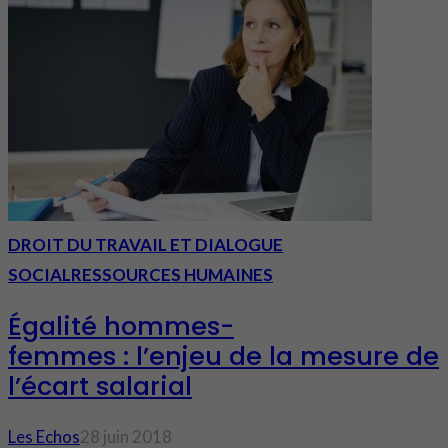
DROIT DU TRAVAIL ET DIALOGUE
SOCIAL
RESSOURCES HUMAINES
Égalité hommes-
femmes : l’enjeu de la mesure de
l’écart salarial
Les Echos
28 juin 2018