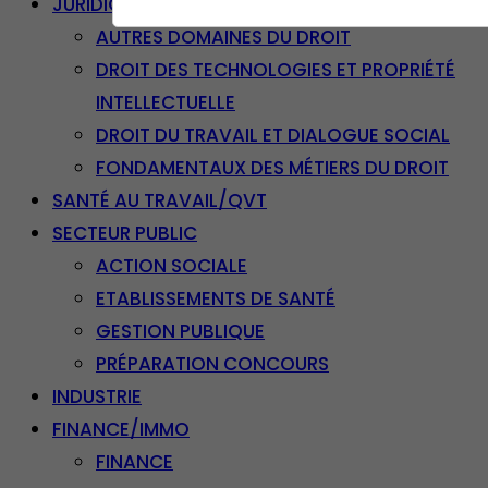
JURIDIQUE
AUTRES DOMAINES DU DROIT
DROIT DES TECHNOLOGIES ET PROPRIÉTÉ
INTELLECTUELLE
DROIT DU TRAVAIL ET DIALOGUE SOCIAL
FONDAMENTAUX DES MÉTIERS DU DROIT
SANTÉ AU TRAVAIL/QVT
SECTEUR PUBLIC
ACTION SOCIALE
ETABLISSEMENTS DE SANTÉ
GESTION PUBLIQUE
PRÉPARATION CONCOURS
INDUSTRIE
FINANCE/IMMO
FINANCE