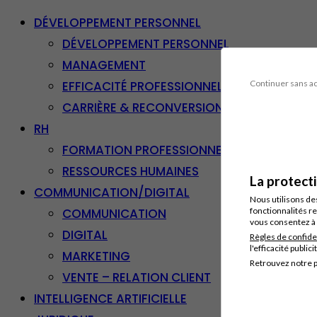
DÉVELOPPEMENT PERSONNEL
DÉVELOPPEMENT PERSONNEL
MANAGEMENT
EFFICACITÉ PROFESSIONNELLE
Continuer sans a
CARRIÈRE & RECONVERSION
RH
FORMATION PROFESSIONNELLE
RESSOURCES HUMAINES
La protect
COMMUNICATION/DIGITAL
Nous utilisons de
COMMUNICATION
fonctionnalités re
vous consentez à 
DIGITAL
Règles de confide
l'efficacité publici
MARKETING
Retrouvez notre p
VENTE – RELATION CLIENT
INTELLIGENCE ARTIFICIELLE