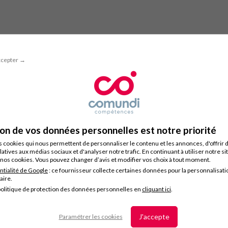
ccepter →
ion de vos données personnelles est notre priorité
s cookies qui nous permettent de personnaliser le contenu et les annonces, d'offrir 
latives aux médias sociaux et d'analyser notre trafic. En continuant à utiliser notre s
nos cookies. Vous pouvez changer d’avis et modifier vos choix à tout moment.
ntialité de Google
: ce fournisseur collecte certaines données pour la personnalisati
taire.
olitique de protection des données personnelles en
cliquant ici
.
J'accepte
Paramétrer les cookies