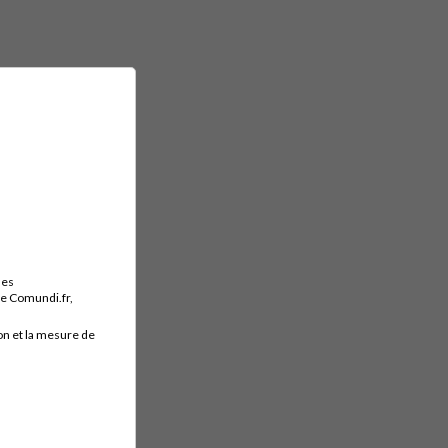
des
ite Comundi.fr,
on et la mesure de