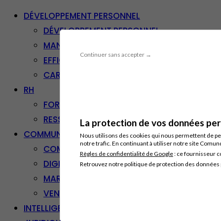
DÉVELOPPEMENT PERSONNEL
DÉVELOPPEMENT PERSONNEL
MANAGEMENT
Continuer sans accepter →
EFFICACITÉ PROFESSIONNELLE
CARRIÈRE & RECONVERSION
RH
FORMATION PROFESSIONNELLE
RESSOURCES HUMAINES
La protection de vos données pers
COMMUNICATION/DIGITAL
Nous utilisons des cookies qui nous permettent de per
notre trafic. En continuant à utiliser notre site Comu
COMMUNICATION
Règles de confidentialité de Google
: ce fournisseur c
DIGITAL
Retrouvez notre politique de protection des données
MARKETING
VENTE – RELATION CLIENT
INTELLIGENCE ARTIFICIELLE