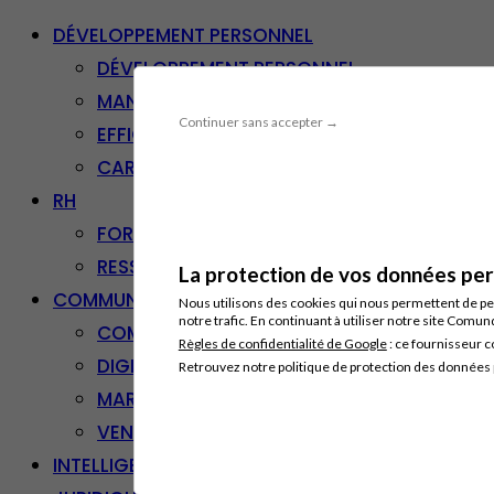
DÉVELOPPEMENT PERSONNEL
DÉVELOPPEMENT PERSONNEL
MANAGEMENT
Continuer sans accepter →
EFFICACITÉ PROFESSIONNELLE
CARRIÈRE & RECONVERSION
RH
FORMATION PROFESSIONNELLE
RESSOURCES HUMAINES
La protection de vos données pers
COMMUNICATION/DIGITAL
Nous utilisons des cookies qui nous permettent de per
notre trafic. En continuant à utiliser notre site Comu
COMMUNICATION
Règles de confidentialité de Google
: ce fournisseur c
DIGITAL
Retrouvez notre politique de protection des données
MARKETING
VENTE – RELATION CLIENT
INTELLIGENCE ARTIFICIELLE