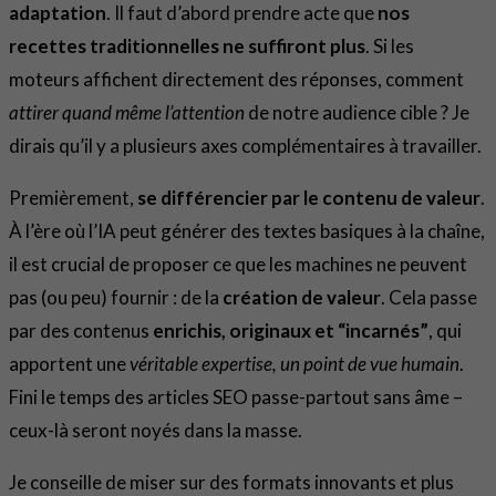
adaptation
. Il faut d’abord prendre acte que
nos
recettes traditionnelles ne suffiront plus
. Si les
moteurs affichent directement des réponses, comment
attirer quand même l’attention
de notre audience cible ? Je
dirais qu’il y a plusieurs axes complémentaires à travailler.
Premièrement,
se différencier par le contenu de valeur
.
À l’ère où l’IA peut générer des textes basiques à la chaîne,
il est crucial de proposer ce que les machines ne peuvent
pas (ou peu) fournir : de la
création de valeur
. Cela passe
par des contenus
enrichis, originaux et “incarnés”
, qui
apportent une
véritable expertise, un point de vue humain
.
Fini le temps des articles SEO passe-partout sans âme –
ceux-là seront noyés dans la masse.
Je conseille de miser sur des formats innovants et plus