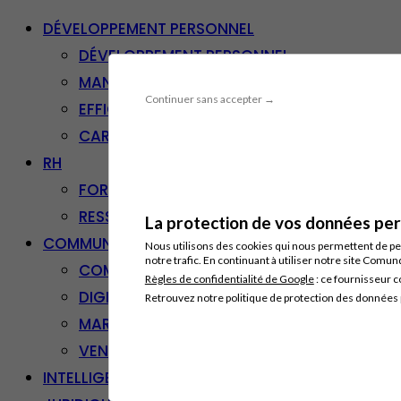
DÉVELOPPEMENT PERSONNEL
DÉVELOPPEMENT PERSONNEL
MANAGEMENT
Continuer sans accepter →
EFFICACITÉ PROFESSIONNELLE
CARRIÈRE & RECONVERSION
RH
FORMATION PROFESSIONNELLE
RESSOURCES HUMAINES
La protection de vos données pers
COMMUNICATION/DIGITAL
Nous utilisons des cookies qui nous permettent de per
notre trafic. En continuant à utiliser notre site Comu
COMMUNICATION
Règles de confidentialité de Google
: ce fournisseur c
DIGITAL
Retrouvez notre politique de protection des données
MARKETING
VENTE – RELATION CLIENT
INTELLIGENCE ARTIFICIELLE