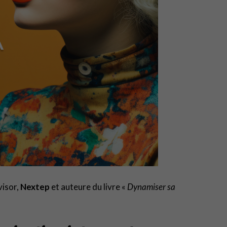
visor,
Nextep
et auteure du livre «
Dynamiser sa