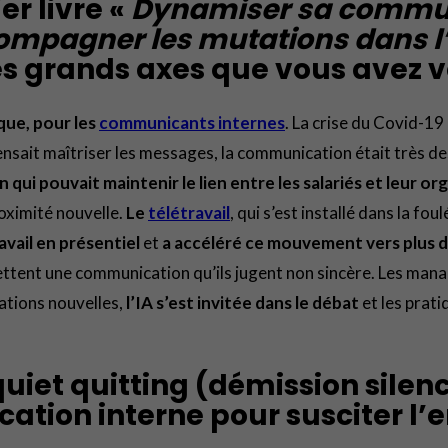
er livre «
Dynamiser sa communi
ompagner les mutations dans l’
es grands axes que vous avez vo
que, pour les
communicants internes
. La crise du Covid-1
ensait maîtriser les messages, la communication était très de
qui pouvait maintenir le lien entre les salariés et leur or
roximité nouvelle.
Le
télétravail
, qui s’est installé dans la f
avail en présentiel
et
a accéléré ce mouvement vers plus de
ettent une communication qu’ils jugent non sincère. Les man
dations nouvelles,
l’IA s’est invitée dans le débat
et les prat
 quiet quitting (démission sile
ation interne pour susciter l