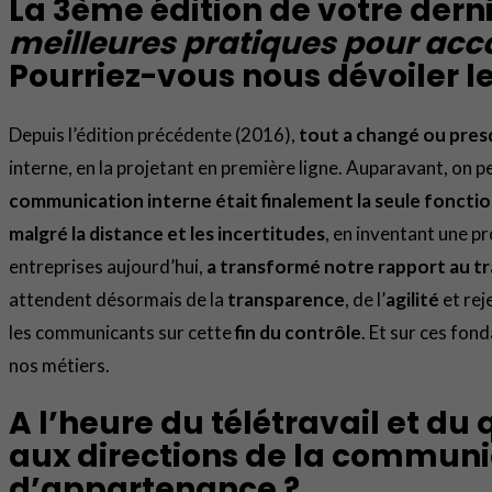
La 3ème édition de votre derni
meilleures pratiques pour acc
Pourriez-vous nous dévoiler l
Depuis l’édition précédente (2016),
tout a changé ou pres
interne, en la projetant en première ligne. Auparavant, on p
communication interne était finalement la seule fonction 
malgré la distance et les incertitudes
, en inventant une p
entreprises aujourd’hui,
a transformé notre rapport au tr
attendent désormais de la
transparence
, de l’
agilité
et rej
les communicants sur cette
fin du contrôle
. Et sur ces fon
nos métiers.
A l’heure du télétravail et du
aux directions de la communic
d’appartenance ?