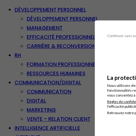
DÉVELOPPEMENT PERSONNEL
DÉVELOPPEMENT PERSONNEL
MANAGEMENT
EFFICACITÉ PROFESSIONNELLE
Continuer sans a
CARRIÈRE & RECONVERSION
RH
FORMATION PROFESSIONNELLE
RESSOURCES HUMAINES
La protect
COMMUNICATION/DIGITAL
Nous utilisons de
COMMUNICATION
fonctionnalités re
vous consentez à 
DIGITAL
Règles de confide
l'efficacité publici
MARKETING
Retrouvez notre p
VENTE – RELATION CLIENT
INTELLIGENCE ARTIFICIELLE