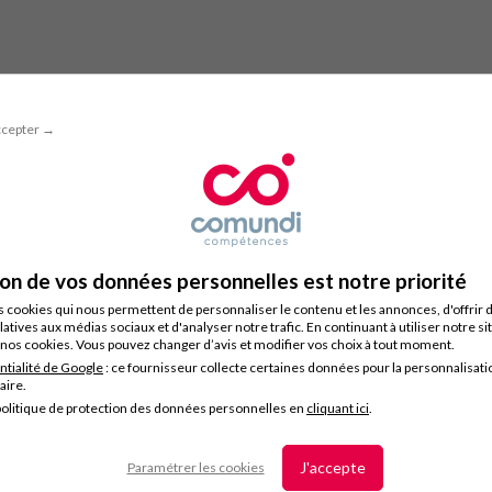
ccepter →
ion de vos données personnelles est notre priorité
s cookies qui nous permettent de personnaliser le contenu et les annonces, d'offrir 
latives aux médias sociaux et d'analyser notre trafic. En continuant à utiliser notre s
nos cookies. Vous pouvez changer d’avis et modifier vos choix à tout moment.
ntialité de Google
: ce fournisseur collecte certaines données pour la personnalisati
taire.
olitique de protection des données personnelles en
cliquant ici
.
J'accepte
Paramétrer les cookies