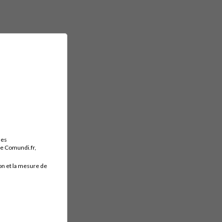
des
ite Comundi.fr,
on et la mesure de