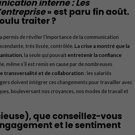
cation interne : Les
entreprise
» est paru fin août.
ulu traiter ?
9 a permis de révéler l’importance de la communication
scendante, très lissée, contrôlée.
La crise a montré que la
ganisation
, la seule qui pouvait
entretenir la confiance
oulée, même s’il est remis en cause par de nombreuses
 transversalité et de collaboration
: les salariés
agers doivent intégrer ces changements pour travailler avec
iques, bouleversant nos croyances, nos modes de travail et
ncieuse), que conseillez-vous
’engagement et le sentiment