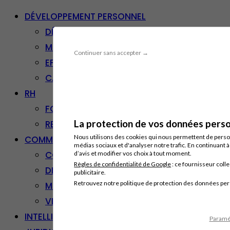
DÉVELOPPEMENT PERSONNEL
DÉVELOPPEMENT PERSONNEL
MANAGEMENT
Continuer sans accepter →
EFFICACITÉ PROFESSIONNELLE
CARRIÈRE & RECONVERSION
RH
FORMATION PROFESSIONNELLE
La protection de vos données person
RESSOURCES HUMAINES
Nous utilisons des cookies qui nous permettent de personn
COMMUNICATION/DIGITAL
médias sociaux et d'analyser notre trafic. En continuant 
COMMUNICATION
d’avis et modifier vos choix à tout moment.
Règles de confidentialité de Google
: ce fournisseur colle
DIGITAL
publicitaire.
Retrouvez notre politique de protection des données pe
MARKETING
VENTE – RELATION CLIENT
INTELLIGENCE ARTIFICIELLE
Paramét