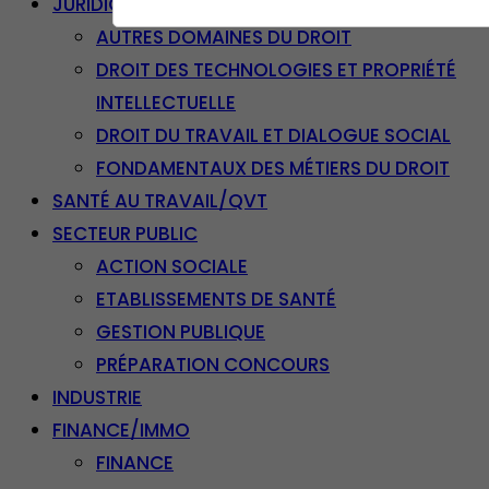
JURIDIQUE
AUTRES DOMAINES DU DROIT
DROIT DES TECHNOLOGIES ET PROPRIÉTÉ
INTELLECTUELLE
DROIT DU TRAVAIL ET DIALOGUE SOCIAL
FONDAMENTAUX DES MÉTIERS DU DROIT
SANTÉ AU TRAVAIL/QVT
SECTEUR PUBLIC
ACTION SOCIALE
ETABLISSEMENTS DE SANTÉ
GESTION PUBLIQUE
PRÉPARATION CONCOURS
INDUSTRIE
FINANCE/IMMO
FINANCE