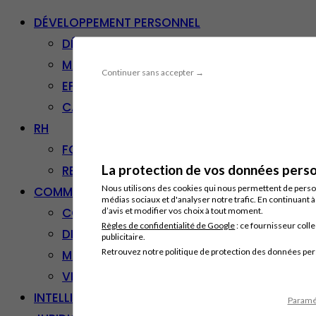
DÉVELOPPEMENT PERSONNEL
DÉVELOPPEMENT PERSONNEL
MANAGEMENT
Continuer sans accepter →
EFFICACITÉ PROFESSIONNELLE
CARRIÈRE & RECONVERSION
RH
FORMATION PROFESSIONNELLE
La protection de vos données person
RESSOURCES HUMAINES
Nous utilisons des cookies qui nous permettent de personn
COMMUNICATION/DIGITAL
médias sociaux et d'analyser notre trafic. En continuant 
COMMUNICATION
d’avis et modifier vos choix à tout moment.
Règles de confidentialité de Google
: ce fournisseur colle
DIGITAL
publicitaire.
Retrouvez notre politique de protection des données pe
MARKETING
VENTE – RELATION CLIENT
INTELLIGENCE ARTIFICIELLE
Paramét