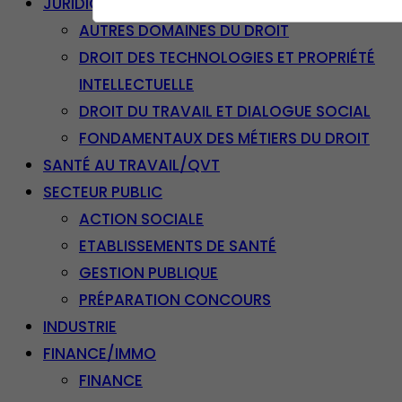
JURIDIQUE
AUTRES DOMAINES DU DROIT
DROIT DES TECHNOLOGIES ET PROPRIÉTÉ
INTELLECTUELLE
DROIT DU TRAVAIL ET DIALOGUE SOCIAL
FONDAMENTAUX DES MÉTIERS DU DROIT
SANTÉ AU TRAVAIL/QVT
SECTEUR PUBLIC
ACTION SOCIALE
ETABLISSEMENTS DE SANTÉ
GESTION PUBLIQUE
PRÉPARATION CONCOURS
INDUSTRIE
FINANCE/IMMO
FINANCE