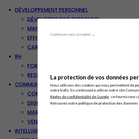
DÉVELOPPEMENT PERSONNEL
DÉVELOPPEMENT PERSONNEL
MANAGEMENT
Continuer sans accepter →
EFFICACITÉ PROFESSIONNELLE
CARRIÈRE & RECONVERSION
RH
FORMATION PROFESSIONNELLE
RESSOURCES HUMAINES
La protection de vos données pers
COMMUNICATION/DIGITAL
Nous utilisons des cookies qui nous permettent de per
notre trafic. En continuant à utiliser notre site Comu
COMMUNICATION
Règles de confidentialité de Google
: ce fournisseur c
DIGITAL
Retrouvez notre politique de protection des données
MARKETING
VENTE – RELATION CLIENT
INTELLIGENCE ARTIFICIELLE