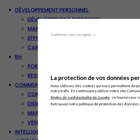
DÉVELOPPEMENT PERSONNEL
DÉVELOPPEMENT PERSONNEL
MANAGEMENT
Continuer sans accepter →
EFFICACITÉ PROFESSIONNELLE
CARRIÈRE & RECONVERSION
RH
FORMATION PROFESSIONNELLE
RESSOURCES HUMAINES
La protection de vos données pers
COMMUNICATION/DIGITAL
Nous utilisons des cookies qui nous permettent de per
notre trafic. En continuant à utiliser notre site Comu
COMMUNICATION
Règles de confidentialité de Google
: ce fournisseur c
DIGITAL
Retrouvez notre politique de protection des données
MARKETING
VENTE – RELATION CLIENT
INTELLIGENCE ARTIFICIELLE