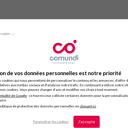
ccepter →
ion de vos données personnelles est notre priorité
s cookies qui nous permettent de personnaliser le contenu et les annonces, d'offrir 
latives aux médias sociaux et d'analyser notre trafic. En continuant à utiliser notre s
nos cookies. Vous pouvez changer d’avis et modifier vos choix à tout moment.
ntialité de Google
: ce fournisseur collecte certaines données pour la personnalisati
taire.
olitique de protection des données personnelles en
cliquant ici
.
J'accepte
Paramétrer les cookies