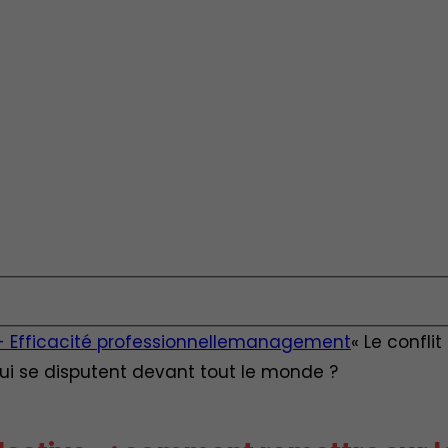
fficacité professionnelle
management
« Le confli
qui se disputent devant tout le monde ?