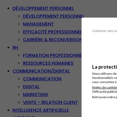
DÉVELOPPEMENT PERSONNEL
DÉVELOPPEMENT PERSONNEL
MANAGEMENT
EFFICACITÉ PROFESSIONNELLE
Continuer sans a
CARRIÈRE & RECONVERSION
RH
FORMATION PROFESSIONNELLE
RESSOURCES HUMAINES
La protect
COMMUNICATION/DIGITAL
Nous utilisons de
COMMUNICATION
fonctionnalités re
vous consentez à 
DIGITAL
Règles de confide
l'efficacité publici
MARKETING
Retrouvez notre p
VENTE – RELATION CLIENT
INTELLIGENCE ARTIFICIELLE