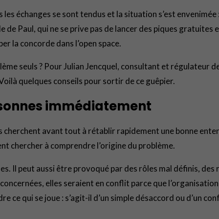
s les échanges se sont tendus et la situation s’est envenimée :
ole de Paul, qui ne se prive pas de lancer des piques gratuites
per la concorde dans l’open space.
blème seuls ? Pour Julian Jencquel, consultant et régulateur 
oilà quelques conseils pour sortir de ce guêpier.
personnes immédiatement
 cherchent avant tout à rétablir rapidement une bonne entent
ment chercher à comprendre l’origine du problème.
es. Il peut aussi être provoqué par des rôles mal définis, des
 concernées, elles seraient en conflit parce que l’organisatio
e qui se joue : s’agit-il d’un simple désaccord ou d’un conflit