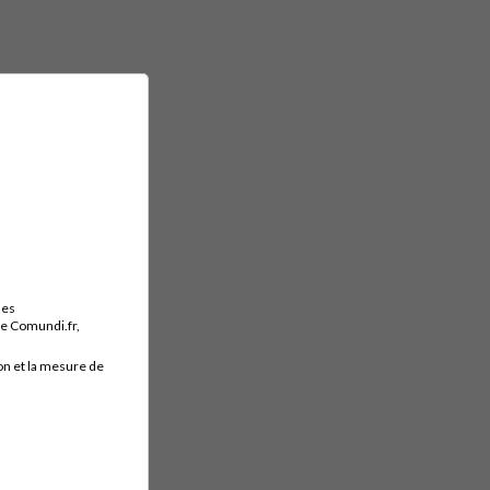
des
ite Comundi.fr,
on et la mesure de