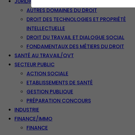
JURIDIQUE
AUTRES DOMAINES DU DROIT
DROIT DES TECHNOLOGIES ET PROPRIÉTÉ
INTELLECTUELLE
DROIT DU TRAVAIL ET DIALOGUE SOCIAL
FONDAMENTAUX DES MÉTIERS DU DROIT
SANTÉ AU TRAVAIL/QVT
SECTEUR PUBLIC
ACTION SOCIALE
ETABLISSEMENTS DE SANTÉ
GESTION PUBLIQUE
PRÉPARATION CONCOURS
INDUSTRIE
FINANCE/IMMO
FINANCE