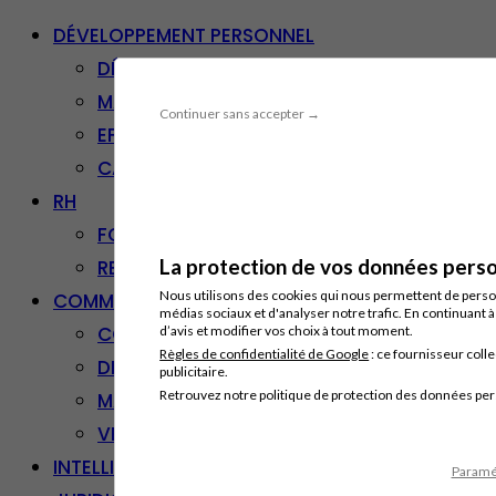
DÉVELOPPEMENT PERSONNEL
DÉVELOPPEMENT PERSONNEL
MANAGEMENT
Continuer sans accepter →
EFFICACITÉ PROFESSIONNELLE
CARRIÈRE & RECONVERSION
RH
FORMATION PROFESSIONNELLE
La protection de vos données person
RESSOURCES HUMAINES
Nous utilisons des cookies qui nous permettent de personn
COMMUNICATION/DIGITAL
médias sociaux et d'analyser notre trafic. En continuant 
COMMUNICATION
d’avis et modifier vos choix à tout moment.
Règles de confidentialité de Google
: ce fournisseur colle
DIGITAL
publicitaire.
Retrouvez notre politique de protection des données pe
MARKETING
VENTE – RELATION CLIENT
INTELLIGENCE ARTIFICIELLE
Paramét