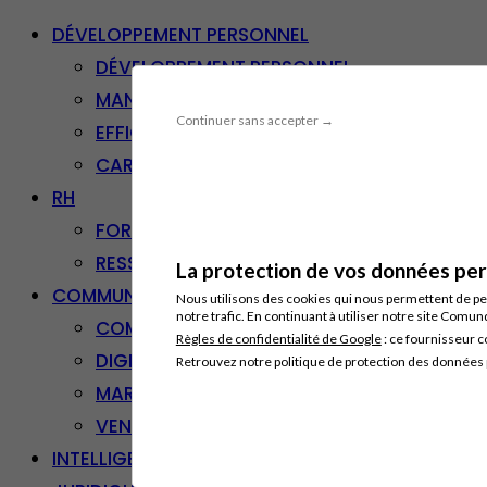
DÉVELOPPEMENT PERSONNEL
DÉVELOPPEMENT PERSONNEL
MANAGEMENT
Continuer sans accepter →
EFFICACITÉ PROFESSIONNELLE
CARRIÈRE & RECONVERSION
RH
FORMATION PROFESSIONNELLE
RESSOURCES HUMAINES
La protection de vos données pers
COMMUNICATION/DIGITAL
Nous utilisons des cookies qui nous permettent de per
notre trafic. En continuant à utiliser notre site Comu
COMMUNICATION
Règles de confidentialité de Google
: ce fournisseur c
DIGITAL
Retrouvez notre politique de protection des données
MARKETING
VENTE – RELATION CLIENT
INTELLIGENCE ARTIFICIELLE