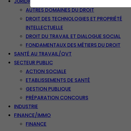
JURIDIQUE
AUTRES DOMAINES DU DROIT
DROIT DES TECHNOLOGIES ET PROPRIÉTÉ
INTELLECTUELLE
DROIT DU TRAVAIL ET DIALOGUE SOCIAL
FONDAMENTAUX DES MÉTIERS DU DROIT
SANTÉ AU TRAVAIL/QVT
SECTEUR PUBLIC
ACTION SOCIALE
ETABLISSEMENTS DE SANTÉ
GESTION PUBLIQUE
PRÉPARATION CONCOURS
INDUSTRIE
FINANCE/IMMO
FINANCE