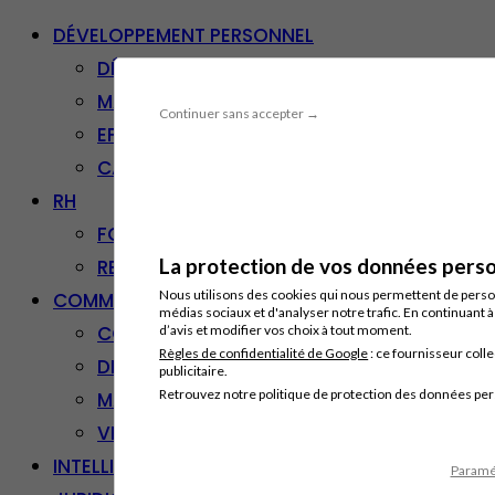
DÉVELOPPEMENT PERSONNEL
DÉVELOPPEMENT PERSONNEL
MANAGEMENT
Continuer sans accepter →
EFFICACITÉ PROFESSIONNELLE
CARRIÈRE & RECONVERSION
RH
FORMATION PROFESSIONNELLE
La protection de vos données person
RESSOURCES HUMAINES
Nous utilisons des cookies qui nous permettent de personn
COMMUNICATION/DIGITAL
médias sociaux et d'analyser notre trafic. En continuant 
COMMUNICATION
d’avis et modifier vos choix à tout moment.
Règles de confidentialité de Google
: ce fournisseur colle
DIGITAL
publicitaire.
Retrouvez notre politique de protection des données pe
MARKETING
VENTE – RELATION CLIENT
INTELLIGENCE ARTIFICIELLE
Paramét