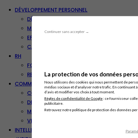
DÉVELOPPEMENT PERSONNEL
DÉVELOPPEMENT PERSONNEL
MANAGEMENT
Continuer sans accepter →
EFFICACITÉ PROFESSIONNELLE
CARRIÈRE & RECONVERSION
RH
FORMATION PROFESSIONNELLE
La protection de vos données person
RESSOURCES HUMAINES
Nous utilisons des cookies qui nous permettent de personn
COMMUNICATION/DIGITAL
médias sociaux et d'analyser notre trafic. En continuant 
COMMUNICATION
d’avis et modifier vos choix à tout moment.
Règles de confidentialité de Google
: ce fournisseur colle
DIGITAL
publicitaire.
Retrouvez notre politique de protection des données pe
MARKETING
VENTE – RELATION CLIENT
INTELLIGENCE ARTIFICIELLE
Paramét