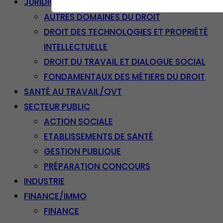
JURIDIQUE
AUTRES DOMAINES DU DROIT
DROIT DES TECHNOLOGIES ET PROPRIÉTÉ
INTELLECTUELLE
DROIT DU TRAVAIL ET DIALOGUE SOCIAL
FONDAMENTAUX DES MÉTIERS DU DROIT
SANTÉ AU TRAVAIL/QVT
SECTEUR PUBLIC
ACTION SOCIALE
ETABLISSEMENTS DE SANTÉ
GESTION PUBLIQUE
PRÉPARATION CONCOURS
INDUSTRIE
FINANCE/IMMO
FINANCE