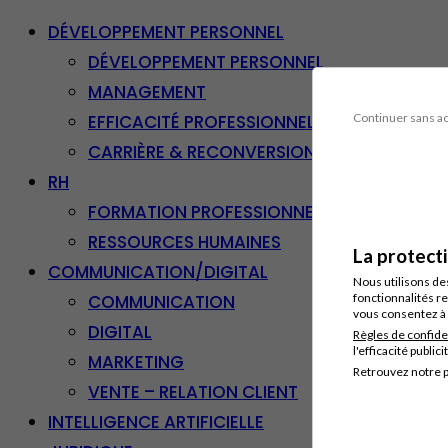
DÉVELOPPEMENT PERSONNEL
DÉVELOPPEMENT PERSONNEL
MANAGEMENT
EFFICACITÉ PROFESSIONNELLE
Continuer sans a
CARRIÈRE & RECONVERSION
RH
FORMATION PROFESSIONNELLE
RESSOURCES HUMAINES
La protect
COMMUNICATION/DIGITAL
Nous utilisons de
COMMUNICATION
fonctionnalités re
vous consentez à 
DIGITAL
Règles de confide
l'efficacité publici
MARKETING
Retrouvez notre p
VENTE – RELATION CLIENT
INTELLIGENCE ARTIFICIELLE