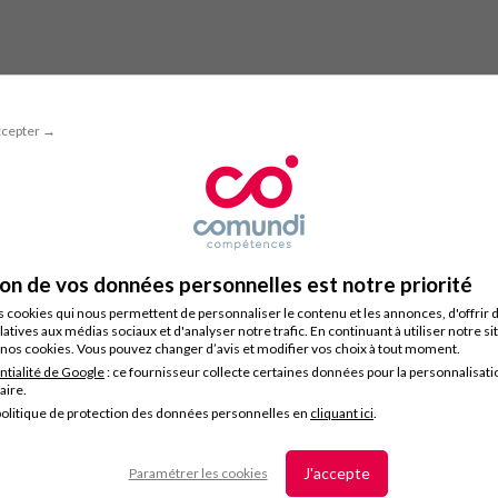
ccepter →
ion de vos données personnelles est notre priorité
s cookies qui nous permettent de personnaliser le contenu et les annonces, d'offrir 
latives aux médias sociaux et d'analyser notre trafic. En continuant à utiliser notre s
nos cookies. Vous pouvez changer d’avis et modifier vos choix à tout moment.
ntialité de Google
: ce fournisseur collecte certaines données pour la personnalisati
taire.
olitique de protection des données personnelles en
cliquant ici
.
J'accepte
Paramétrer les cookies