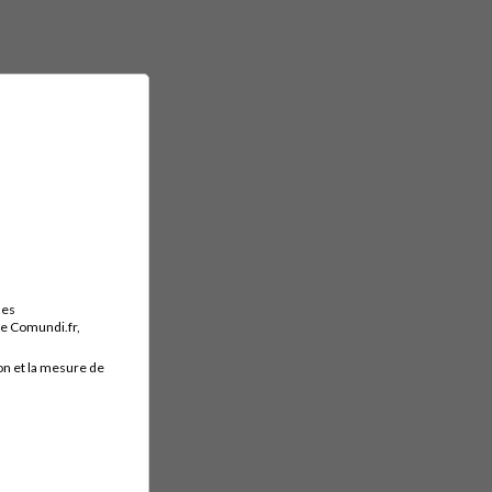
des
ite Comundi.fr,
on et la mesure de