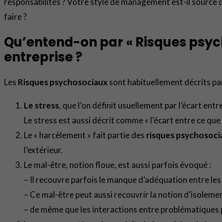
responsabilités ? Votre style de management est-il source d
faire ?
Qu’entend-on par « Risques psyc
entreprise ?
Les
Risques psychosociaux
sont habituellement décrits par
Le stress
, que l’on définit usuellement par l’écart ent
Le stress est aussi décrit comme « l’écart entre ce que 
Le « harcèlement » fait partie des
risques psychosoci
l’extérieur.
Le mal-être, notion floue, est aussi parfois évoqué :
– Il recouvre parfois le manque d’adéquation entre les 
– Ce mal-être peut aussi recouvrir la notion d’isoleme
– de même que les interactions entre problématiques 