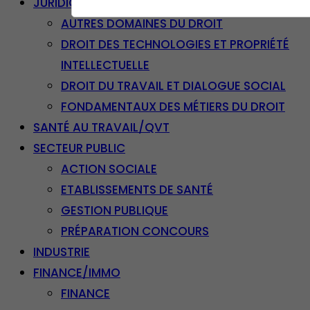
JURIDIQUE
AUTRES DOMAINES DU DROIT
DROIT DES TECHNOLOGIES ET PROPRIÉTÉ
INTELLECTUELLE
DROIT DU TRAVAIL ET DIALOGUE SOCIAL
FONDAMENTAUX DES MÉTIERS DU DROIT
SANTÉ AU TRAVAIL/QVT
SECTEUR PUBLIC
ACTION SOCIALE
ETABLISSEMENTS DE SANTÉ
GESTION PUBLIQUE
PRÉPARATION CONCOURS
INDUSTRIE
FINANCE/IMMO
FINANCE