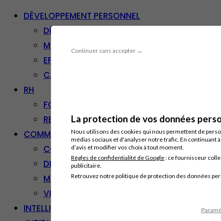
DÉVELOPPEMENT PERSONNEL
DÉVELOPPEMENT PERSONNEL
MANAGEMENT
Continuer sans accepter →
EFFICACITÉ PROFESSIONNELLE
CARRIÈRE & RECONVERSION
RH
FORMATION PROFESSIONNELLE
La protection de vos données person
RESSOURCES HUMAINES
Nous utilisons des cookies qui nous permettent de personn
COMMUNICATION/DIGITAL
médias sociaux et d'analyser notre trafic. En continuant 
COMMUNICATION
d’avis et modifier vos choix à tout moment.
Règles de confidentialité de Google
: ce fournisseur colle
DIGITAL
publicitaire.
Retrouvez notre politique de protection des données pe
MARKETING
VENTE – RELATION CLIENT
INTELLIGENCE ARTIFICIELLE
Paramét