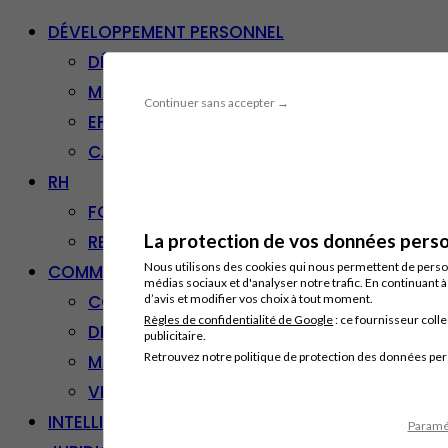
DÉVELOPPEMENT PERSONNEL
DÉVELOPPEMENT PERSONNEL
MANAGEMENT
Continuer sans accepter →
EFFICACITÉ PROFESSIONNELLE
CARRIÈRE & RECONVERSION
RH
FORMATION PROFESSIONNELLE
La protection de vos données person
RESSOURCES HUMAINES
Nous utilisons des cookies qui nous permettent de personn
COMMUNICATION/DIGITAL
médias sociaux et d'analyser notre trafic. En continuant 
COMMUNICATION
d’avis et modifier vos choix à tout moment.
Règles de confidentialité de Google
: ce fournisseur colle
DIGITAL
publicitaire.
Retrouvez notre politique de protection des données pe
MARKETING
VENTE – RELATION CLIENT
INTELLIGENCE ARTIFICIELLE
Paramét