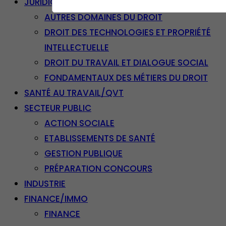
JURIDIQUE
AUTRES DOMAINES DU DROIT
DROIT DES TECHNOLOGIES ET PROPRIÉTÉ
INTELLECTUELLE
DROIT DU TRAVAIL ET DIALOGUE SOCIAL
FONDAMENTAUX DES MÉTIERS DU DROIT
SANTÉ AU TRAVAIL/QVT
SECTEUR PUBLIC
ACTION SOCIALE
ETABLISSEMENTS DE SANTÉ
GESTION PUBLIQUE
PRÉPARATION CONCOURS
INDUSTRIE
FINANCE/IMMO
FINANCE