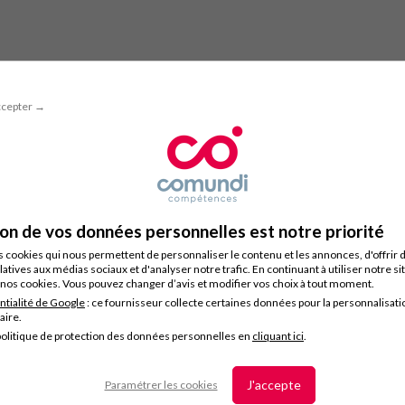
ccepter →
ion de vos données personnelles est notre priorité
s cookies qui nous permettent de personnaliser le contenu et les annonces, d'offrir 
latives aux médias sociaux et d'analyser notre trafic. En continuant à utiliser notre s
nos cookies. Vous pouvez changer d’avis et modifier vos choix à tout moment.
ntialité de Google
: ce fournisseur collecte certaines données pour la personnalisati
taire.
olitique de protection des données personnelles en
cliquant ici
.
J'accepte
Paramétrer les cookies