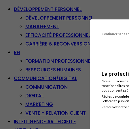
DÉVELOPPEMENT PERSONNEL
DÉVELOPPEMENT PERSONNEL
MANAGEMENT
EFFICACITÉ PROFESSIONNELLE
Continuer sans a
CARRIÈRE & RECONVERSION
RH
FORMATION PROFESSIONNELLE
RESSOURCES HUMAINES
La protect
COMMUNICATION/DIGITAL
Nous utilisons de
COMMUNICATION
fonctionnalités re
vous consentez à 
DIGITAL
Règles de confide
l'efficacité publici
MARKETING
Retrouvez notre p
VENTE – RELATION CLIENT
INTELLIGENCE ARTIFICIELLE