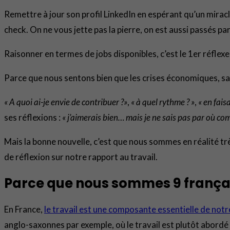
Remettre à jour son profil LinkedIn en espérant qu’un miracl
check. On ne vous jette pas la pierre, on est aussi passés par
Raisonner en termes de jobs disponibles, c’est le 1er réflex
Parce que nous sentons bien que les crises économiques, sa
« A quoi ai-je envie de contribuer ?»
,
« à quel rythme ? »
,
« en fais
ses réflexions :
« j’aimerais bien… mais je ne sais pas par où c
Mais la bonne nouvelle, c’est que nous sommes en réalité tr
de réflexion sur notre rapport au travail.
Parce que nous sommes 9 français
En France,
le travail est une composante essentielle de notr
anglo-saxonnes par exemple, où le travail est plutôt abordé s