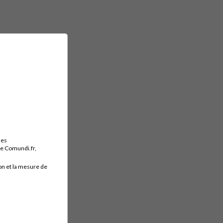
des
ite Comundi.fr,
on et la mesure de