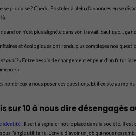
e se produise ? Check. Postuler à plein d’annonces en se disan
 là.
e quand on n’est plus aligné.e dans son travail. Sauf que… ça n
nitaires et écologiques ont rendu plus complexes nos questio
ant quoi ? »
Entre besoin de changement et peur d’un futur incer
ommencer »
.
ès nombreux à nous poser ces questions. Et il existe au moins
 sur 10 à nous dire désengagés au
e identité
. Il sert à signaler notre place dans la société. Il es
ous l’angle utilitaire. L’envie d’avoir un job qui nous ressemb