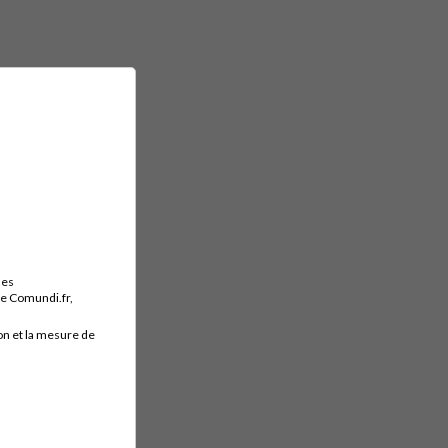
des
ite Comundi.fr,
on et la mesure de