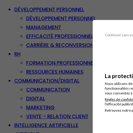
DÉVELOPPEMENT PERSONNEL
DÉVELOPPEMENT PERSONNEL
MANAGEMENT
EFFICACITÉ PROFESSIONNELLE
Continuer sans a
CARRIÈRE & RECONVERSION
RH
FORMATION PROFESSIONNELLE
RESSOURCES HUMAINES
La protect
COMMUNICATION/DIGITAL
Nous utilisons de
COMMUNICATION
fonctionnalités re
vous consentez à 
DIGITAL
Règles de confide
l'efficacité publici
MARKETING
Retrouvez notre p
VENTE – RELATION CLIENT
INTELLIGENCE ARTIFICIELLE