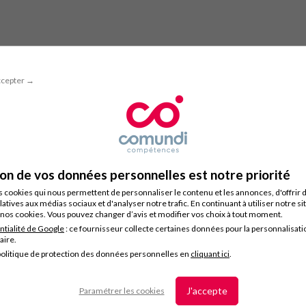
ccepter →
ion de vos données personnelles est notre priorité
s cookies qui nous permettent de personnaliser le contenu et les annonces, d'offrir 
latives aux médias sociaux et d'analyser notre trafic. En continuant à utiliser notre s
nos cookies. Vous pouvez changer d’avis et modifier vos choix à tout moment.
ntialité de Google
: ce fournisseur collecte certaines données pour la personnalisati
taire.
olitique de protection des données personnelles en
cliquant ici
.
J'accepte
Paramétrer les cookies