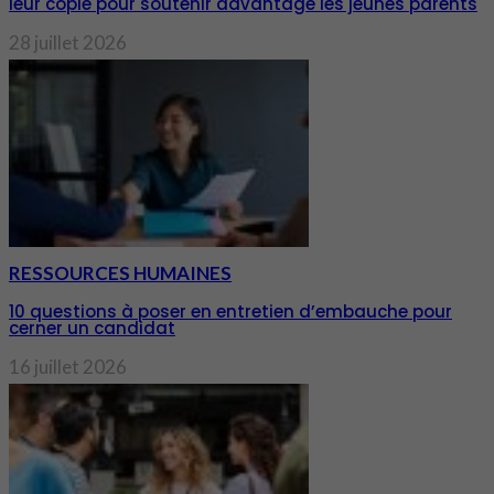
leur copie pour soutenir davantage les jeunes parents
28 juillet 2026
RESSOURCES HUMAINES
10 questions à poser en entretien d’embauche pour
cerner un candidat
16 juillet 2026