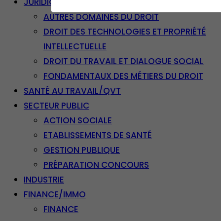
JURIDIQUE
AUTRES DOMAINES DU DROIT
DROIT DES TECHNOLOGIES ET PROPRIÉTÉ
INTELLECTUELLE
DROIT DU TRAVAIL ET DIALOGUE SOCIAL
FONDAMENTAUX DES MÉTIERS DU DROIT
SANTÉ AU TRAVAIL/QVT
SECTEUR PUBLIC
ACTION SOCIALE
ETABLISSEMENTS DE SANTÉ
GESTION PUBLIQUE
PRÉPARATION CONCOURS
INDUSTRIE
FINANCE/IMMO
FINANCE