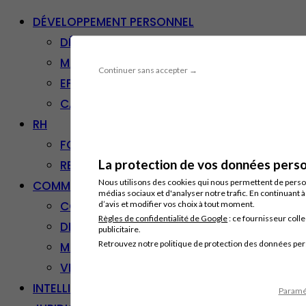
DÉVELOPPEMENT PERSONNEL
DÉVELOPPEMENT PERSONNEL
MANAGEMENT
Continuer sans accepter →
EFFICACITÉ PROFESSIONNELLE
CARRIÈRE & RECONVERSION
RH
FORMATION PROFESSIONNELLE
La protection de vos données person
RESSOURCES HUMAINES
Nous utilisons des cookies qui nous permettent de personn
COMMUNICATION/DIGITAL
médias sociaux et d'analyser notre trafic. En continuant 
COMMUNICATION
d’avis et modifier vos choix à tout moment.
Règles de confidentialité de Google
: ce fournisseur colle
DIGITAL
publicitaire.
Retrouvez notre politique de protection des données pe
MARKETING
VENTE – RELATION CLIENT
INTELLIGENCE ARTIFICIELLE
Paramét