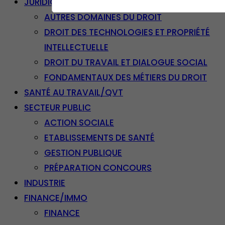
JURIDIQUE
AUTRES DOMAINES DU DROIT
DROIT DES TECHNOLOGIES ET PROPRIÉTÉ
INTELLECTUELLE
DROIT DU TRAVAIL ET DIALOGUE SOCIAL
FONDAMENTAUX DES MÉTIERS DU DROIT
SANTÉ AU TRAVAIL/QVT
SECTEUR PUBLIC
ACTION SOCIALE
ETABLISSEMENTS DE SANTÉ
GESTION PUBLIQUE
PRÉPARATION CONCOURS
INDUSTRIE
FINANCE/IMMO
FINANCE