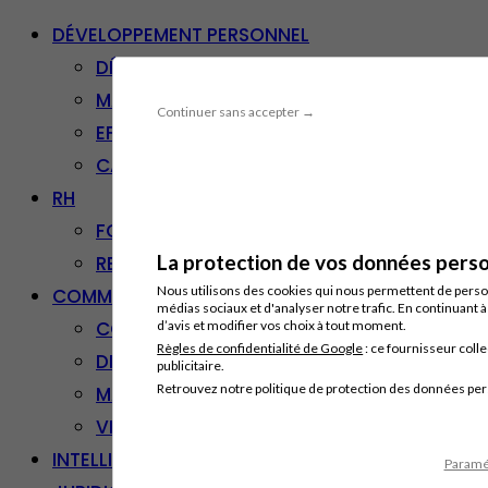
DÉVELOPPEMENT PERSONNEL
DÉVELOPPEMENT PERSONNEL
MANAGEMENT
Continuer sans accepter →
EFFICACITÉ PROFESSIONNELLE
CARRIÈRE & RECONVERSION
RH
FORMATION PROFESSIONNELLE
La protection de vos données person
RESSOURCES HUMAINES
Nous utilisons des cookies qui nous permettent de personn
COMMUNICATION/DIGITAL
médias sociaux et d'analyser notre trafic. En continuant 
COMMUNICATION
d’avis et modifier vos choix à tout moment.
Règles de confidentialité de Google
: ce fournisseur colle
DIGITAL
publicitaire.
Retrouvez notre politique de protection des données pe
MARKETING
VENTE – RELATION CLIENT
INTELLIGENCE ARTIFICIELLE
Paramét