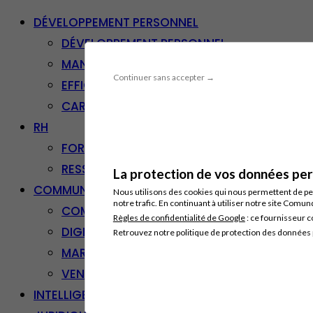
DÉVELOPPEMENT PERSONNEL
DÉVELOPPEMENT PERSONNEL
MANAGEMENT
Continuer sans accepter →
EFFICACITÉ PROFESSIONNELLE
CARRIÈRE & RECONVERSION
RH
FORMATION PROFESSIONNELLE
RESSOURCES HUMAINES
La protection de vos données pers
COMMUNICATION/DIGITAL
Nous utilisons des cookies qui nous permettent de per
notre trafic. En continuant à utiliser notre site Comu
COMMUNICATION
Règles de confidentialité de Google
: ce fournisseur c
DIGITAL
Retrouvez notre politique de protection des données
MARKETING
VENTE – RELATION CLIENT
INTELLIGENCE ARTIFICIELLE