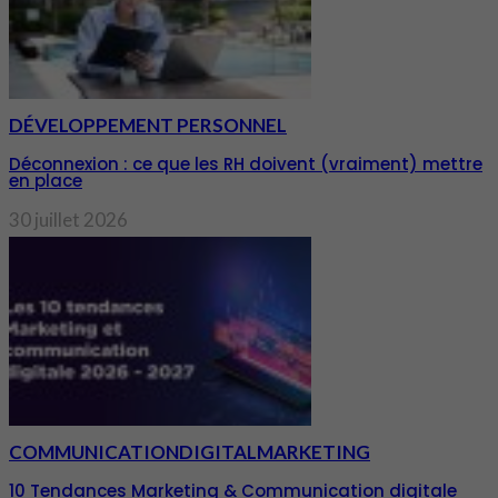
DÉVELOPPEMENT PERSONNEL
Déconnexion : ce que les RH doivent (vraiment) mettre
en place
30 juillet 2026
COMMUNICATION
DIGITAL
MARKETING
10 Tendances Marketing & Communication digitale