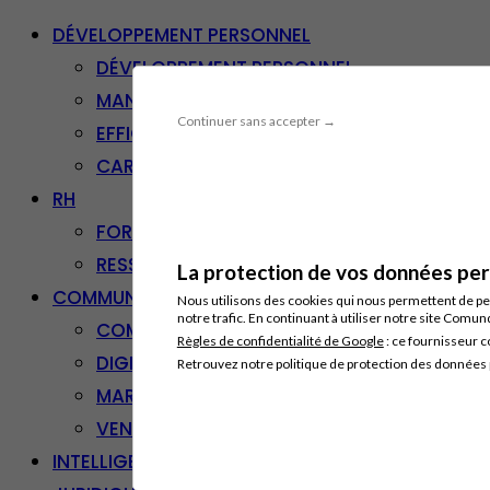
DÉVELOPPEMENT PERSONNEL
DÉVELOPPEMENT PERSONNEL
MANAGEMENT
Continuer sans accepter →
EFFICACITÉ PROFESSIONNELLE
CARRIÈRE & RECONVERSION
RH
FORMATION PROFESSIONNELLE
RESSOURCES HUMAINES
La protection de vos données pers
COMMUNICATION/DIGITAL
Nous utilisons des cookies qui nous permettent de per
notre trafic. En continuant à utiliser notre site Comu
COMMUNICATION
Règles de confidentialité de Google
: ce fournisseur c
DIGITAL
Retrouvez notre politique de protection des données
MARKETING
VENTE – RELATION CLIENT
INTELLIGENCE ARTIFICIELLE