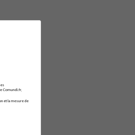
des
ite Comundi.fr,
on et la mesure de