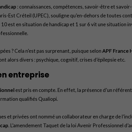
andicap
: connaissances, compétences, savoir-être et savoir
aris-Est Créteil (UPEC), souligne qu’en-dehors de toutes cont
ur 10 est en situation de handicap et 1 sur 6 vit une situation 
fessionnelle.
pées ? Cela n’est pas surprenant, puisque selon
APF France 
nt alors divers : psychique, cognitif, crises d’épilepsie etc.
en entreprise
sionnel
est pris en compte. En effet, la présence d’un référe
rmation qualifiés Qualiopi.
es et privées ont nommé un collaborateur en charge de l’incl
icap
. L’amendement Taquet de la loi Avenir Professionnel d’a