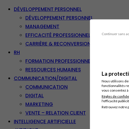
DÉVELOPPEMENT PERSONNEL
DÉVELOPPEMENT PERSONNEL
MANAGEMENT
EFFICACITÉ PROFESSIONNELLE
Continuer sans a
CARRIÈRE & RECONVERSION
RH
FORMATION PROFESSIONNELLE
RESSOURCES HUMAINES
La protect
COMMUNICATION/DIGITAL
Nous utilisons de
COMMUNICATION
fonctionnalités re
vous consentez à 
DIGITAL
Règles de confide
l'efficacité publici
MARKETING
Retrouvez notre p
VENTE – RELATION CLIENT
INTELLIGENCE ARTIFICIELLE