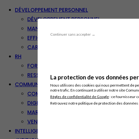
DÉVELOPPEMENT PERSONNEL
DÉVELOPPEMENT PERSONNEL
MANAGEMENT
Continuer sans accepter →
EFFICACITÉ PROFESSIONNELLE
CARRIÈRE & RECONVERSION
RH
FORMATION PROFESSIONNELLE
RESSOURCES HUMAINES
La protection de vos données pers
COMMUNICATION/DIGITAL
Nous utilisons des cookies qui nous permettent de per
notre trafic. En continuant à utiliser notre site Comu
COMMUNICATION
Règles de confidentialité de Google
: ce fournisseur c
DIGITAL
Retrouvez notre politique de protection des données
MARKETING
VENTE – RELATION CLIENT
INTELLIGENCE ARTIFICIELLE