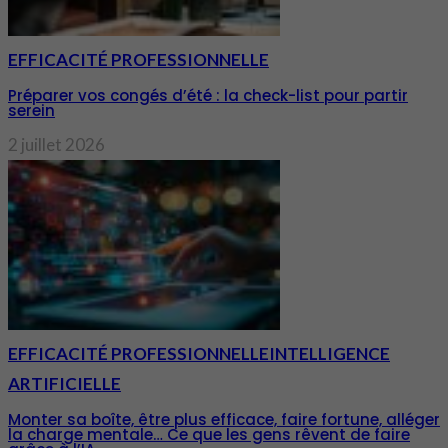
EFFICACITÉ PROFESSIONNELLE
Préparer vos congés d’été : la check-list pour partir
serein
2 juillet 2026
EFFICACITÉ PROFESSIONNELLE
INTELLIGENCE
ARTIFICIELLE
Monter sa boîte, être plus efficace, faire fortune, alléger
la charge mentale… Ce que les gens rêvent de faire