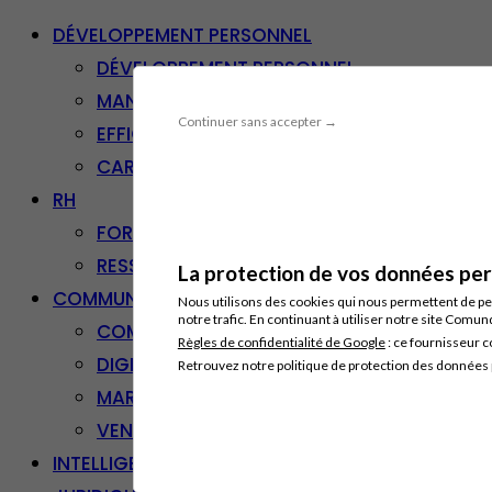
DÉVELOPPEMENT PERSONNEL
DÉVELOPPEMENT PERSONNEL
MANAGEMENT
Continuer sans accepter →
EFFICACITÉ PROFESSIONNELLE
CARRIÈRE & RECONVERSION
RH
FORMATION PROFESSIONNELLE
RESSOURCES HUMAINES
La protection de vos données pers
COMMUNICATION/DIGITAL
Nous utilisons des cookies qui nous permettent de per
notre trafic. En continuant à utiliser notre site Comu
COMMUNICATION
Règles de confidentialité de Google
: ce fournisseur c
DIGITAL
Retrouvez notre politique de protection des données
MARKETING
VENTE – RELATION CLIENT
INTELLIGENCE ARTIFICIELLE