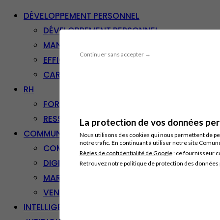
DÉVELOPPEMENT PERSONNEL
DÉVELOPPEMENT PERSONNEL
MANAGEMENT
Continuer sans accepter →
EFFICACITÉ PROFESSIONNELLE
CARRIÈRE & RECONVERSION
RH
FORMATION PROFESSIONNELLE
RESSOURCES HUMAINES
La protection de vos données pers
COMMUNICATION/DIGITAL
Nous utilisons des cookies qui nous permettent de per
notre trafic. En continuant à utiliser notre site Comu
COMMUNICATION
Règles de confidentialité de Google
: ce fournisseur c
DIGITAL
Retrouvez notre politique de protection des données
MARKETING
VENTE – RELATION CLIENT
INTELLIGENCE ARTIFICIELLE