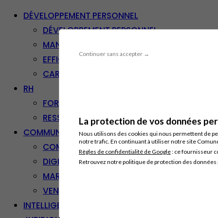
DÉVELOPPEMENT PERSONNEL
DÉVELOPPEMENT PERSONNEL
MANAGEMENT
Continuer sans accepter →
EFFICACITÉ PROFESSIONNELLE
CARRIÈRE & RECONVERSION
RH
FORMATION PROFESSIONNELLE
RESSOURCES HUMAINES
La protection de vos données pers
COMMUNICATION/DIGITAL
Nous utilisons des cookies qui nous permettent de per
notre trafic. En continuant à utiliser notre site Comu
COMMUNICATION
Règles de confidentialité de Google
: ce fournisseur c
DIGITAL
Retrouvez notre politique de protection des données
MARKETING
VENTE – RELATION CLIENT
INTELLIGENCE ARTIFICIELLE