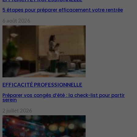
5 étapes pour préparer efficacement votre rentrée
6 août 2026
EFFICACITÉ PROFESSIONNELLE
Préparer vos congés d’été : la check-list pour partir
serein
2 juillet 2026