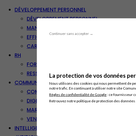
DÉVELOPPEMENT PERSONNEL
DÉVELOPPEMENT PERSONNEL
MANAGEMENT
Continuer sans accepter →
EFFICACITÉ PROFESSIONNELLE
CARRIÈRE & RECONVERSION
RH
FORMATION PROFESSIONNELLE
RESSOURCES HUMAINES
La protection de vos données pers
COMMUNICATION/DIGITAL
Nous utilisons des cookies qui nous permettent de per
notre trafic. En continuant à utiliser notre site Comu
COMMUNICATION
Règles de confidentialité de Google
: ce fournisseur c
DIGITAL
Retrouvez notre politique de protection des données
MARKETING
VENTE – RELATION CLIENT
INTELLIGENCE ARTIFICIELLE