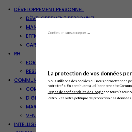
DÉVELOPPEMENT PERSONNEL
DÉVELOPPEMENT PERSONNEL
MANAGEMENT
Continuer sans accepter →
EFFICACITÉ PROFESSIONNELLE
CARRIÈRE & RECONVERSION
RH
FORMATION PROFESSIONNELLE
RESSOURCES HUMAINES
La protection de vos données pers
COMMUNICATION/DIGITAL
Nous utilisons des cookies qui nous permettent de per
notre trafic. En continuant à utiliser notre site Comu
COMMUNICATION
Règles de confidentialité de Google
: ce fournisseur c
DIGITAL
Retrouvez notre politique de protection des données
MARKETING
VENTE – RELATION CLIENT
INTELLIGENCE ARTIFICIELLE