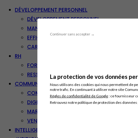
DÉVELOPPEMENT PERSONNEL
DÉVELOPPEMENT PERSONNEL
MANAGEMENT
Continuer sans accepter →
EFFICACITÉ PROFESSIONNELLE
CARRIÈRE & RECONVERSION
RH
FORMATION PROFESSIONNELLE
RESSOURCES HUMAINES
La protection de vos données pers
COMMUNICATION/DIGITAL
Nous utilisons des cookies qui nous permettent de per
notre trafic. En continuant à utiliser notre site Comu
COMMUNICATION
Règles de confidentialité de Google
: ce fournisseur c
DIGITAL
Retrouvez notre politique de protection des données
MARKETING
VENTE – RELATION CLIENT
INTELLIGENCE ARTIFICIELLE