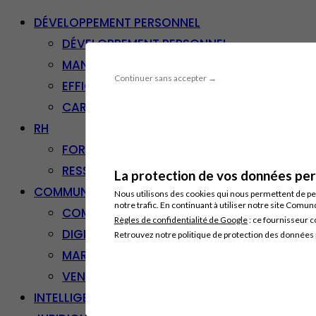
DÉVELOPPEMENT PERSONNEL
DÉVELOPPEMENT PERSONNEL
MANAGEMENT
Continuer sans accepter →
EFFICACITÉ PROFESSIONNELLE
CARRIÈRE & RECONVERSION
RH
FORMATION PROFESSIONNELLE
RESSOURCES HUMAINES
La protection de vos données pers
COMMUNICATION/DIGITAL
Nous utilisons des cookies qui nous permettent de per
notre trafic. En continuant à utiliser notre site Comu
COMMUNICATION
Règles de confidentialité de Google
: ce fournisseur c
DIGITAL
Retrouvez notre politique de protection des données
MARKETING
VENTE – RELATION CLIENT
INTELLIGENCE ARTIFICIELLE