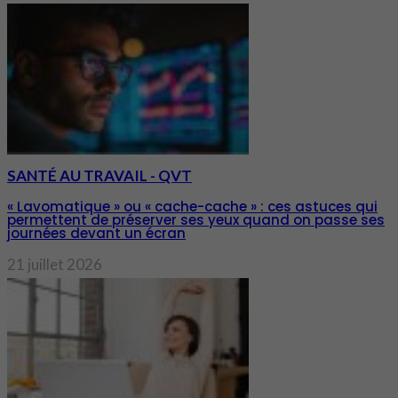
SANTÉ AU TRAVAIL - QVT
« Lavomatique » ou « cache-cache » : ces astuces qui
permettent de préserver ses yeux quand on passe ses
journées devant un écran
21 juillet 2026