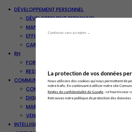
DÉVELOPPEMENT PERSONNEL
DÉVELOPPEMENT PERSONNEL
MANAGEMENT
Continuer sans accepter →
EFFICACITÉ PROFESSIONNELLE
CARRIÈRE & RECONVERSION
RH
FORMATION PROFESSIONNELLE
RESSOURCES HUMAINES
La protection de vos données pers
COMMUNICATION/DIGITAL
Nous utilisons des cookies qui nous permettent de per
notre trafic. En continuant à utiliser notre site Comu
COMMUNICATION
Règles de confidentialité de Google
: ce fournisseur c
DIGITAL
Retrouvez notre politique de protection des données
MARKETING
VENTE – RELATION CLIENT
INTELLIGENCE ARTIFICIELLE