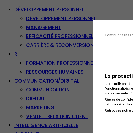
DÉVELOPPEMENT PERSONNEL
DÉVELOPPEMENT PERSONNEL
MANAGEMENT
EFFICACITÉ PROFESSIONNELLE
Continuer sans a
CARRIÈRE & RECONVERSION
RH
FORMATION PROFESSIONNELLE
RESSOURCES HUMAINES
La protect
COMMUNICATION/DIGITAL
Nous utilisons de
COMMUNICATION
fonctionnalités re
vous consentez à 
DIGITAL
Règles de confide
l'efficacité publici
MARKETING
Retrouvez notre p
VENTE – RELATION CLIENT
INTELLIGENCE ARTIFICIELLE