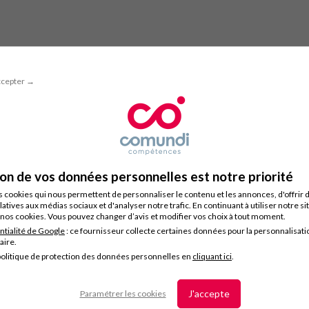
ccepter →
ion de vos données personnelles est notre priorité
s cookies qui nous permettent de personnaliser le contenu et les annonces, d'offrir 
latives aux médias sociaux et d'analyser notre trafic. En continuant à utiliser notre s
nos cookies. Vous pouvez changer d’avis et modifier vos choix à tout moment.
ntialité de Google
: ce fournisseur collecte certaines données pour la personnalisati
taire.
olitique de protection des données personnelles en
cliquant ici
.
J'accepte
Paramétrer les cookies