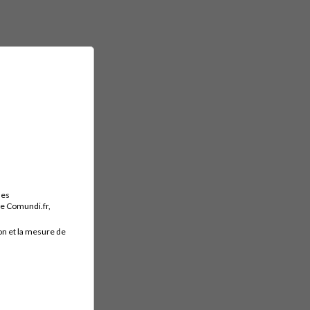
des
ite Comundi.fr,
on et la mesure de