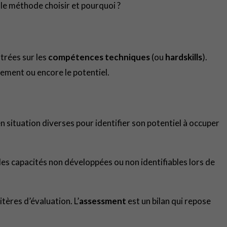
lle méthode choisir et pourquoi ?
trées sur les
compétences techniques
(ou
hardskills
).
tement ou encore le potentiel.
en situation diverses pour identifier son potentiel à occuper
 des capacités non développées ou non identifiables lors de
itères d’évaluation. L’
assessment
est un bilan qui repose