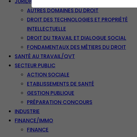
JURIDIQUE
AUTRES DOMAINES DU DROIT
DROIT DES TECHNOLOGIES ET PROPRIÉTÉ
INTELLECTUELLE
DROIT DU TRAVAIL ET DIALOGUE SOCIAL
FONDAMENTAUX DES MÉTIERS DU DROIT
SANTÉ AU TRAVAIL/QVT
SECTEUR PUBLIC
ACTION SOCIALE
ETABLISSEMENTS DE SANTÉ
GESTION PUBLIQUE
PRÉPARATION CONCOURS
INDUSTRIE
FINANCE/IMMO
FINANCE