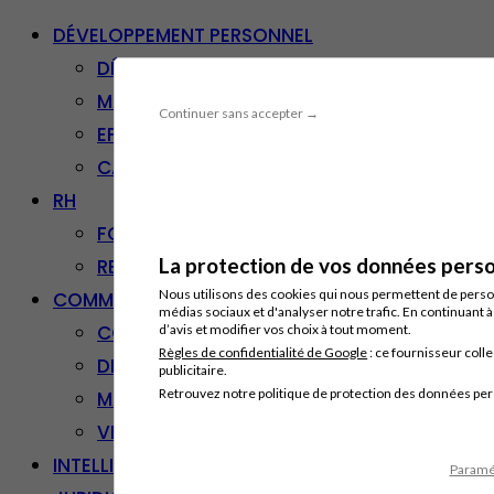
DÉVELOPPEMENT PERSONNEL
DÉVELOPPEMENT PERSONNEL
MANAGEMENT
Continuer sans accepter →
EFFICACITÉ PROFESSIONNELLE
CARRIÈRE & RECONVERSION
RH
FORMATION PROFESSIONNELLE
La protection de vos données person
RESSOURCES HUMAINES
Nous utilisons des cookies qui nous permettent de personn
COMMUNICATION/DIGITAL
médias sociaux et d'analyser notre trafic. En continuant 
COMMUNICATION
d’avis et modifier vos choix à tout moment.
Règles de confidentialité de Google
: ce fournisseur colle
DIGITAL
publicitaire.
Retrouvez notre politique de protection des données pe
MARKETING
VENTE – RELATION CLIENT
INTELLIGENCE ARTIFICIELLE
Paramét