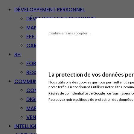
DÉVELOPPEMENT PERSONNEL
DÉVELOPPEMENT PERSONNEL
MANAGEMENT
Continuer sans accepter →
EFFICACITÉ PROFESSIONNELLE
CARRIÈRE & RECONVERSION
RH
FORMATION PROFESSIONNELLE
RESSOURCES HUMAINES
La protection de vos données pers
COMMUNICATION/DIGITAL
Nous utilisons des cookies qui nous permettent de per
notre trafic. En continuant à utiliser notre site Comu
COMMUNICATION
Règles de confidentialité de Google
: ce fournisseur c
DIGITAL
Retrouvez notre politique de protection des données
MARKETING
VENTE – RELATION CLIENT
INTELLIGENCE ARTIFICIELLE