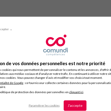
ccepter →
ion de vos données personnelles est notre priorité
s cookies qui nous permettent de personnaliser le contenu et les annonces, d'offrir 
latives aux médias sociaux et d'analyser notre trafic. En continuant à utiliser notre s
nos cookies. Vous pouvez changer d’avis et modifier vos choix à tout moment.
ntialité de Google
: ce fournisseur collecte certaines données pour la personnalisati
taire.
olitique de protection des données personnelles en
cliquant ici
.
J'accepte
Paramétrer les cookies