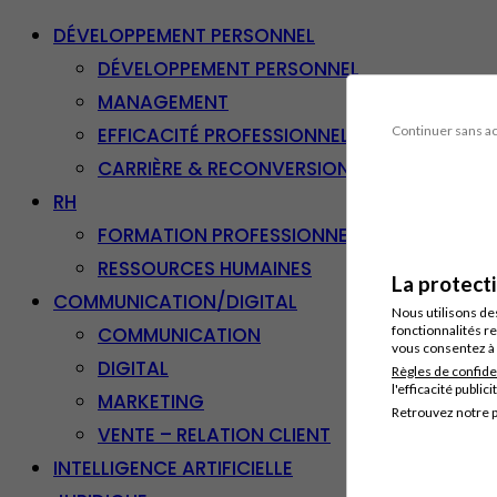
DÉVELOPPEMENT PERSONNEL
DÉVELOPPEMENT PERSONNEL
MANAGEMENT
EFFICACITÉ PROFESSIONNELLE
Continuer sans a
CARRIÈRE & RECONVERSION
RH
FORMATION PROFESSIONNELLE
RESSOURCES HUMAINES
La protect
COMMUNICATION/DIGITAL
Nous utilisons de
COMMUNICATION
fonctionnalités re
vous consentez à 
DIGITAL
Règles de confide
l'efficacité publici
MARKETING
Retrouvez notre p
VENTE – RELATION CLIENT
INTELLIGENCE ARTIFICIELLE