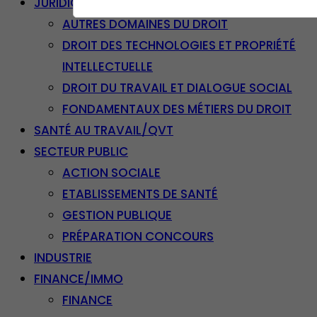
JURIDIQUE
AUTRES DOMAINES DU DROIT
DROIT DES TECHNOLOGIES ET PROPRIÉTÉ
INTELLECTUELLE
DROIT DU TRAVAIL ET DIALOGUE SOCIAL
FONDAMENTAUX DES MÉTIERS DU DROIT
SANTÉ AU TRAVAIL/QVT
SECTEUR PUBLIC
ACTION SOCIALE
ETABLISSEMENTS DE SANTÉ
GESTION PUBLIQUE
PRÉPARATION CONCOURS
INDUSTRIE
FINANCE/IMMO
FINANCE