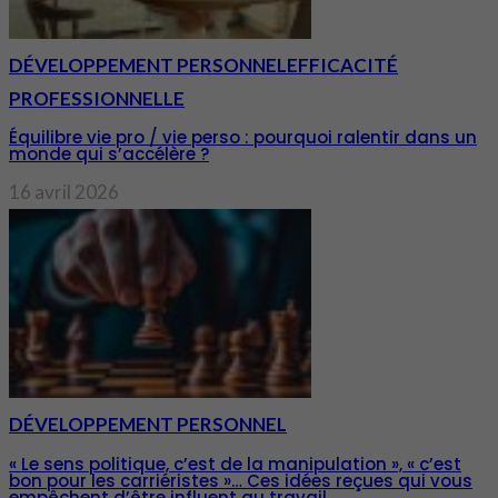
DÉVELOPPEMENT PERSONNEL
EFFICACITÉ
PROFESSIONNELLE
Équilibre vie pro / vie perso : pourquoi ralentir dans un
monde qui s’accélère ?
16 avril 2026
DÉVELOPPEMENT PERSONNEL
« Le sens politique, c’est de la manipulation », « c’est
bon pour les carriéristes »… Ces idées reçues qui vous
empêchent d’être influent au travail