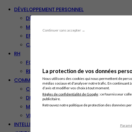
DÉVELOPPEMENT PERSONNEL
DÉVELOPPEMENT PERSONNEL
MANAGEMENT
Continuer sans accepter →
EFFICACITÉ PROFESSIONNELLE
CARRIÈRE & RECONVERSION
RH
FORMATION PROFESSIONNELLE
La protection de vos données person
RESSOURCES HUMAINES
Nous utilisons des cookies qui nous permettent de personn
COMMUNICATION/DIGITAL
médias sociaux et d'analyser notre trafic. En continuant 
COMMUNICATION
d’avis et modifier vos choix à tout moment.
Règles de confidentialité de Google
: ce fournisseur colle
DIGITAL
publicitaire.
Retrouvez notre politique de protection des données pe
MARKETING
VENTE – RELATION CLIENT
INTELLIGENCE ARTIFICIELLE
Paramét