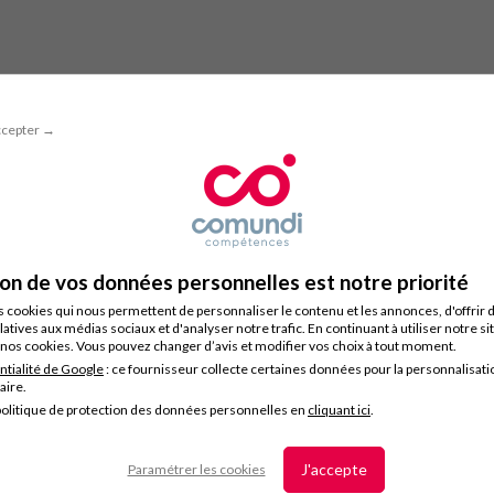
ccepter →
ion de vos données personnelles est notre priorité
s cookies qui nous permettent de personnaliser le contenu et les annonces, d'offrir 
latives aux médias sociaux et d'analyser notre trafic. En continuant à utiliser notre s
nos cookies. Vous pouvez changer d’avis et modifier vos choix à tout moment.
ntialité de Google
: ce fournisseur collecte certaines données pour la personnalisati
taire.
olitique de protection des données personnelles en
cliquant ici
.
J'accepte
Paramétrer les cookies