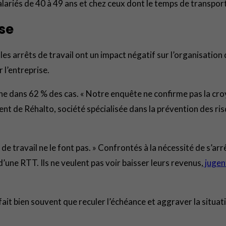
lariés de 40 à 49 ans et chez ceux dont le temps de transport 
ise
es arrêts de travail ont un impact négatif sur l’organisation 
 l’entreprise.
aine dans 62 % des cas. « Notre enquête ne confirme pas la c
dent de Réhalto, société spécialisée dans la prévention des r
de travail ne le font pas. » Confrontés à la nécessité de s’ar
d’une RTT. Ils ne veulent pas voir baisser leurs revenus,
jugent
fait bien souvent que reculer l’échéance et aggraver la situat