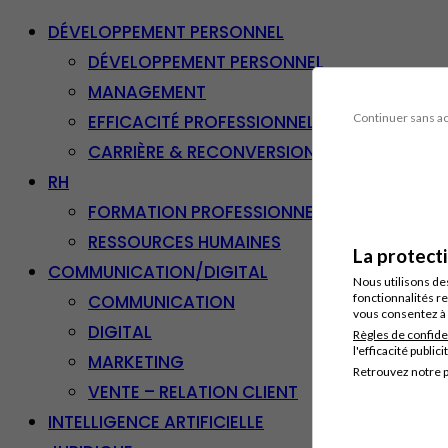
DÉVELOPPEMENT PERSONNEL
DÉVELOPPEMENT PERSONNEL
MANAGEMENT
EFFICACITÉ PROFESSIONNELLE
Continuer sans a
CARRIÈRE & RECONVERSION
RH
FORMATION PROFESSIONNELLE
RESSOURCES HUMAINES
La protect
COMMUNICATION/DIGITAL
Nous utilisons de
COMMUNICATION
fonctionnalités re
vous consentez à 
DIGITAL
Règles de confide
l'efficacité publici
MARKETING
Retrouvez notre p
VENTE – RELATION CLIENT
INTELLIGENCE ARTIFICIELLE