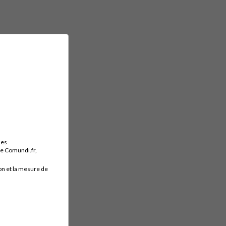
des
ite Comundi.fr,
on et la mesure de