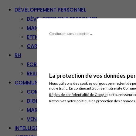
DÉVELOPPEMENT PERSONNEL
DÉVELOPPEMENT PERSONNEL
MANAGEMENT
Continuer sans accepter →
EFFICACITÉ PROFESSIONNELLE
CARRIÈRE & RECONVERSION
RH
FORMATION PROFESSIONNELLE
RESSOURCES HUMAINES
La protection de vos données pers
COMMUNICATION/DIGITAL
Nous utilisons des cookies qui nous permettent de per
notre trafic. En continuant à utiliser notre site Comu
COMMUNICATION
Règles de confidentialité de Google
: ce fournisseur c
DIGITAL
Retrouvez notre politique de protection des données
MARKETING
VENTE – RELATION CLIENT
INTELLIGENCE ARTIFICIELLE