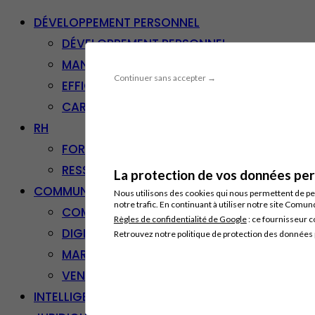
DÉVELOPPEMENT PERSONNEL
DÉVELOPPEMENT PERSONNEL
MANAGEMENT
Continuer sans accepter →
EFFICACITÉ PROFESSIONNELLE
CARRIÈRE & RECONVERSION
RH
FORMATION PROFESSIONNELLE
RESSOURCES HUMAINES
La protection de vos données pers
COMMUNICATION/DIGITAL
Nous utilisons des cookies qui nous permettent de per
notre trafic. En continuant à utiliser notre site Comu
COMMUNICATION
Règles de confidentialité de Google
: ce fournisseur c
DIGITAL
Retrouvez notre politique de protection des données
MARKETING
VENTE – RELATION CLIENT
INTELLIGENCE ARTIFICIELLE